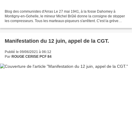
Blog des communistes d'Arras Le 27 mai 1941, à la fosse Dahomey à
Montigny-en-Gohelle, le mineur Michel Brûlé donne la consigne de stopper
les compresseurs. Tous les marteaux-piqueurs s'arrêtent. C'est la grève
générale. En 48 h, elle mobilise 100 000...
Manifestation du 12 juin, appel de la CGT.
Publié le 09/06/2021 à 06:12
Par
ROUGE CERISE PCF 84